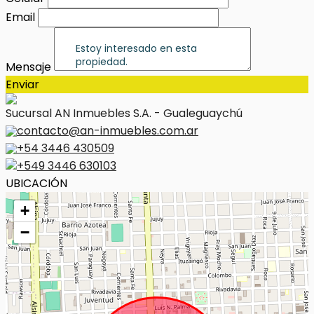
Email
Mensaje
Enviar
Sucursal AN Inmuebles S.A. - Gualeguaychú
contacto@an-inmuebles.com.ar
+54 3446 430509
+549 3446 630103
UBICACIÓN
+
−