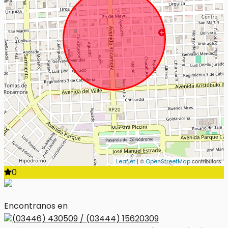
| ©
contributors
Leaflet
OpenStreetMap
0
Encontranos en
(03446) 430509 / (03444) 15620309