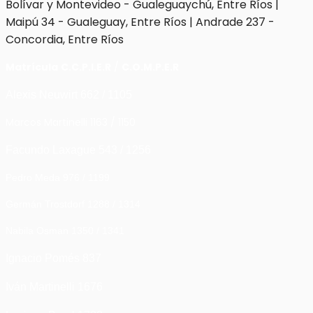
Bolívar y Montevideo - Gualeguaychú, Entre Ríos |
Maipú 34 - Gualeguay, Entre Ríos | Andrade 237 -
Concordia, Entre Ríos
Matrícula
C.C.P.I.E.R
/
C.O.M.P.E.R
Alexis Neuwirt 662 / 1105
Marcos Martinelli 1163 / 1150
Facundo Laxague 543 / 1256
Pedro Meda 976 / 1199
Germán Trostdorf 1288 / 1314
Nabila Osman 1350 / 1341
Ignacio Pomés 837
Iván Martinelli 1676