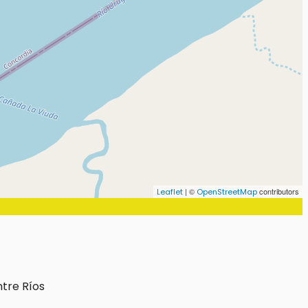
| ©
contributors
Leaflet
OpenStreetMap
ntre Ríos