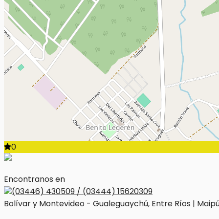
0
Encontranos en
(03446) 430509 / (03444) 15620309
Bolívar y Montevideo - Gualeguaychú, Entre Ríos | Maipú