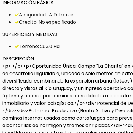
INFORMACIÓN BÁSICA
Antigüedad : A Estrenar
Crédito: No especificado
SUPERFICIES Y MEDIDAS
Terreno: 263.0 Ha
DESCRIPCIÓN
<p> </p><p>Oportunidad Única: Campo "La Charita" en V
de desarrollo inigualable, ubicada a solo metros de exi
diversificada, combinando la expansión urbana (loteos) 
directa y vistas al Río Uruguay, y un ingreso operativo
óptima y acceso por caminos consolidados a pocos km d
inmobiliario y valor paisajístico.</p><div>Potencial de 
</div><div>Potencial Productivo (Renta Activa y Diversi
caminos internos usados como cortafuegos para prevenir i
alcantarillas de hormigón y tramos enripiados.</div><di
invertido en raleos y otras tareas rurales para un ópti