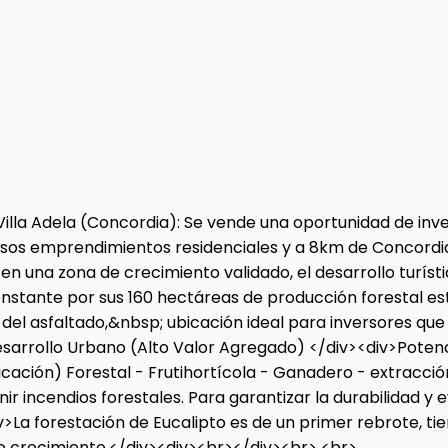
illa Adela (Concordia): Se vende una oportunidad de inv
tosos emprendimientos residenciales y a 8km de Concordia
en una zona de crecimiento validado, el desarrollo turís
 constante por sus 160 hectáreas de producción forestal e
el asfaltado,&nbsp; ubicación ideal para inversores que
Desarrollo Urbano (Alto Valor Agregado) </div><div>Potenci
ficación) Forestal - Frutihortícola - Ganadero - extracc
ncendios forestales. Para garantizar la durabilidad y evi
v>La forestación de Eucalipto es de un primer rebrote, ti
mo crecimiento.</div><div><br></div><br> <br>