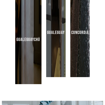
gualeguay
concordia
gualeguaychú