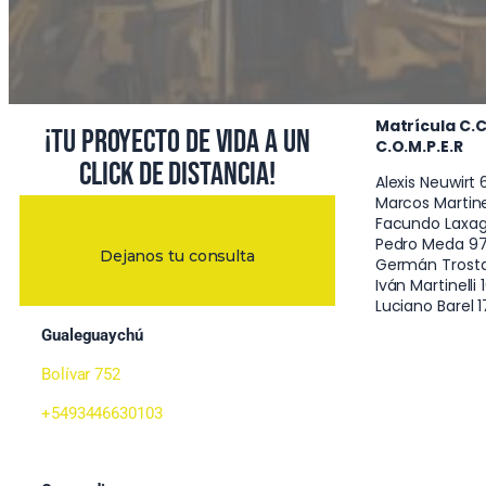
Matrícula C.C.P
¡Tu proyecto de vida a un
C.O.M.P.E.R
click de distancia!
Alexis Neuwirt 
Marcos Martinell
Facundo Laxag
Pedro Meda 976
Dejanos tu consulta
Germán Trostdo
Iván Martinelli
Luciano Barel 
Gualeguaychú
Bolívar 752
+5493446630103