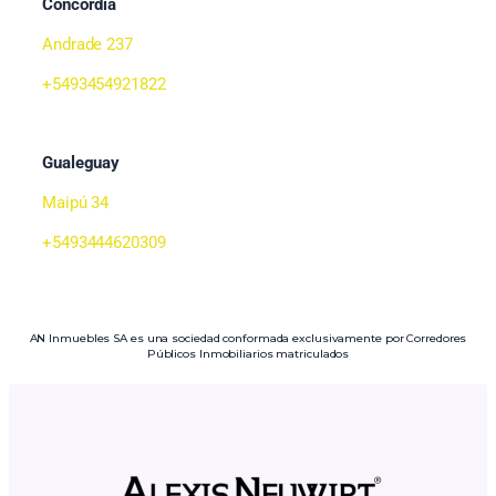
Concordia
Andrade 237
+5493454921822
Gualeguay
Maipú 34
+5493444620309
AN Inmuebles SA es una sociedad conformada exclusivamente por Corredores
Públicos Inmobiliarios matriculados