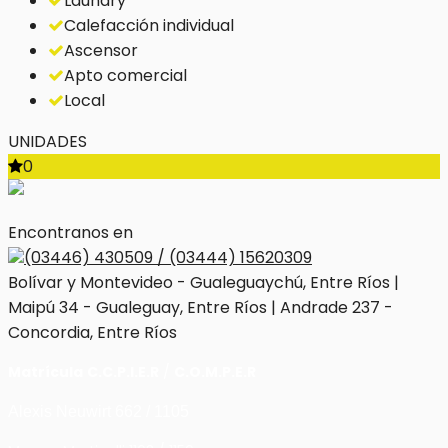
Laundry
Calefacción individual
Ascensor
Apto comercial
Local
UNIDADES
0
Encontranos en
(03446) 430509 / (03444) 15620309
Bolívar y Montevideo - Gualeguaychú, Entre Ríos |
Maipú 34 - Gualeguay, Entre Ríos | Andrade 237 -
Concordia, Entre Ríos
Matrícula
C.C.P.I.E.R
/
C.O.M.P.E.R
Alexis Neuwirt 662 / 1105