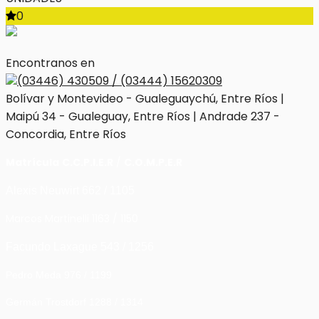
0
Encontranos en
(03446) 430509 / (03444) 15620309
Bolívar y Montevideo - Gualeguaychú, Entre Ríos |
Maipú 34 - Gualeguay, Entre Ríos | Andrade 237 -
Concordia, Entre Ríos
Matrícula
C.C.P.I.E.R
/
C.O.M.P.E.R
Alexis Neuwirt 662 / 1105
Marcos Martinelli 1163 / 1150
Facundo Laxague 543 / 1256
Pedro Meda 976 / 1199
Germán Trostdorf 1288 / 1314