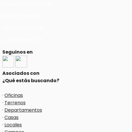
Nabila Osman 1350 / 1341
Ignacio Pomés 837
Iván Martinelli 1676
Luciano Barel 1788
Seguinos en
Asociados con
¿Qué estás buscando?
·
Oficinas
·
Terrenos
·
Departamentos
·
Casas
·
Locales