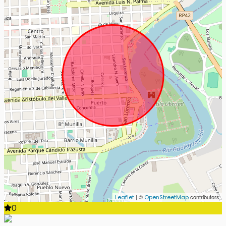
| ©
contributors
Leaflet
OpenStreetMap
0