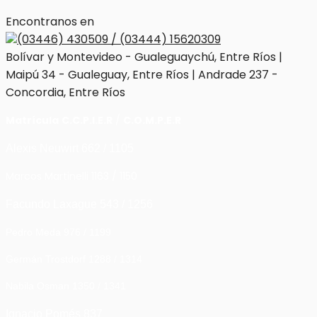
Encontranos en
(03446) 430509 / (03444) 15620309
Bolívar y Montevideo - Gualeguaychú, Entre Ríos |
Maipú 34 - Gualeguay, Entre Ríos | Andrade 237 -
Concordia, Entre Ríos
Matrícula
C.C.P.I.E.R
/
C.O.M.P.E.R
Alexis Neuwirt 662 / 1105
Marcos Martinelli 1163 / 1150
Facundo Laxague 543 / 1256
Pedro Meda 976 / 1199
Germán Trostdorf 1288 / 1314
Nabila Osman 1350 / 1341
Ignacio Pomés 837