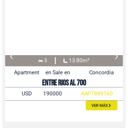
3
13.80m²
Apartment
en Sale en
Concordia
Entre Rios al 700
USD
190000
AAP7889160
VER MÁS