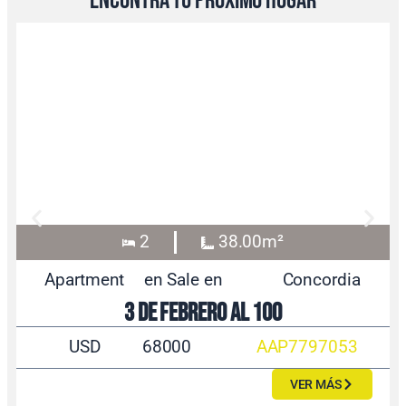
encontrá tu próximo hogar
2
38.00m²
Apartment
en Sale en
Concordia
3 de Febrero al 100
USD
68000
AAP7797053
VER MÁS