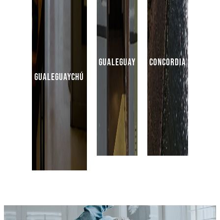
gualeguay
concordia
gualeguaychú