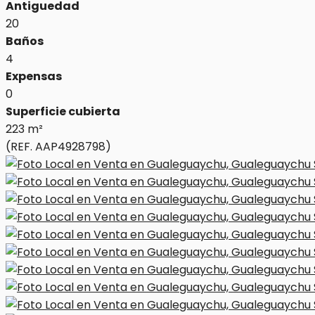
Antiguedad
20
Baños
4
Expensas
0
Superficie cubierta
223 m²
(REF. AAP4928798)