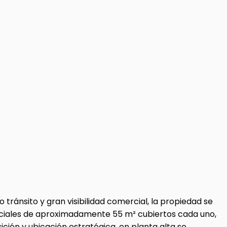
tránsito y gran visibilidad comercial, la propiedad se
erciales de aproximadamente 55 m² cubiertos cada uno,
ción y ubicación estratégica, en planta alta se