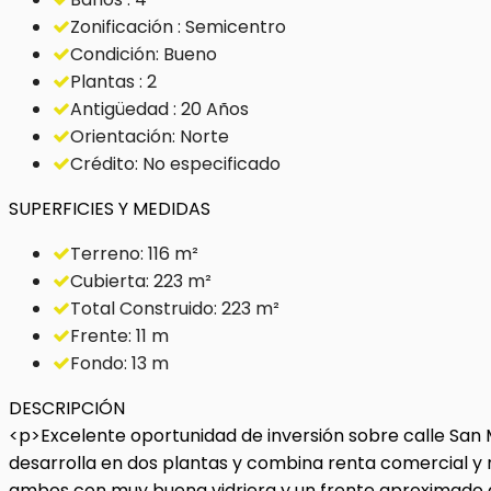
Zonificación : Semicentro
Condición: Bueno
Plantas : 2
Antigüedad : 20 Años
Orientación: Norte
Crédito: No especificado
SUPERFICIES Y MEDIDAS
Terreno: 116 m²
Cubierta: 223 m²
Total Construido: 223 m²
Frente: 11 m
Fondo: 13 m
DESCRIPCIÓN
<p>Excelente oportunidad de inversión sobre calle San Ma
desarrolla en dos plantas y combina renta comercial y
ambos con muy buena vidriera y un frente aproximado de 