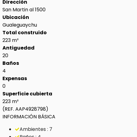
Dirección
San Martin al 1500
Ubicación
Gualeguaychu
Total construido
223 m²
Antiguedad
20
Baños
4
Expensas
0
Superficie cubierta
223 m²
(REF. AAP4928798)
INFORMACIÓN BÁSICA
Ambientes : 7
Baños : 4