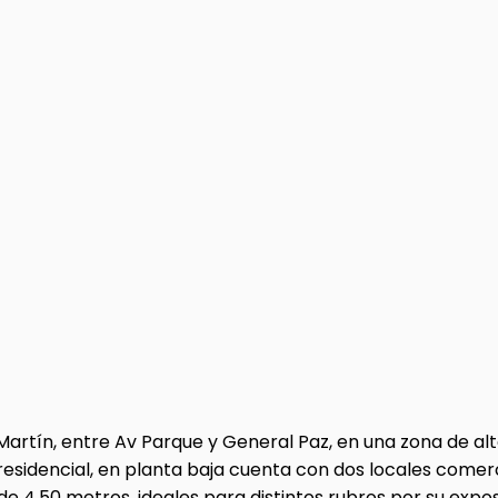
rtín, entre Av Parque y General Paz, en una zona de alto 
 residencial, en planta baja cuenta con dos locales com
4,50 metros, ideales para distintos rubros por su exposi