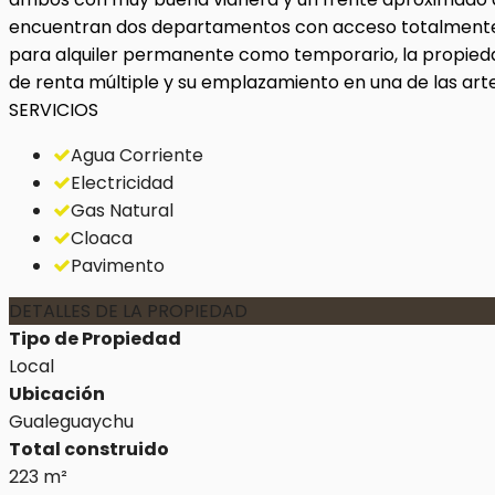
encuentran dos departamentos con acceso totalmente in
para alquiler permanente como temporario, la propieda
de renta múltiple y su emplazamiento en una de las art
SERVICIOS
Agua Corriente
Electricidad
Gas Natural
Cloaca
Pavimento
DETALLES DE LA PROPIEDAD
Tipo de Propiedad
Local
Ubicación
Gualeguaychu
Total construido
223 m²