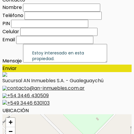
Nombre
Teléfono
PIN
Celular
Email
Mensaje
Enviar
Sucursal AN Inmuebles S.A. - Gualeguaychú
contacto@an-inmuebles.com.ar
+54 3446 430509
+549 3446 630103
UBICACIÓN
+
−