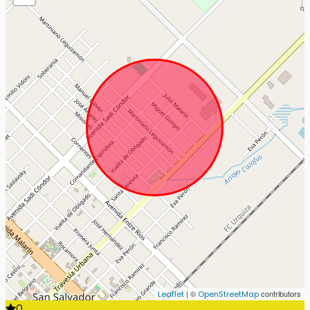
| ©
contributors
Leaflet
OpenStreetMap
0