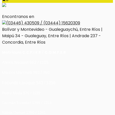
Encontranos en
(03446) 430509 / (03444) 15620309
Bolívar y Montevideo - Gualeguaychú, Entre Ríos |
Maipú 34 - Gualeguay, Entre Ríos | Andrade 237 -
Concordia, Entre Ríos
Matrícula
C.C.P.I.E.R
/
C.O.M.P.E.R
Alexis Neuwirt 662 / 1105
Marcos Martinelli 1163 / 1150
Facundo Laxague 543 / 1256
Pedro Meda 976 / 1199
Germán Trostdorf 1288 / 1314
Nabila Osman 1350 / 1341