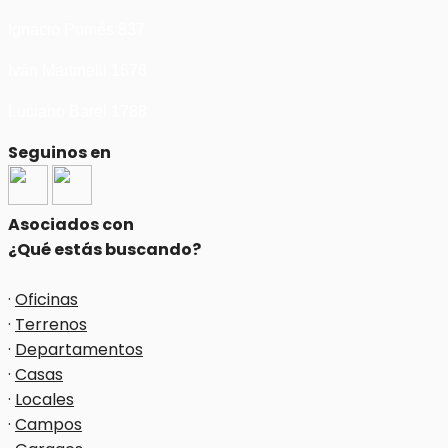
Ignacio Pomés 837
Iván Martinelli 1676
Luciano Barel 1788
Seguinos en
Asociados con
¿Qué estás buscando?
·
Oficinas
·
Terrenos
·
Departamentos
·
Casas
·
Locales
·
Campos