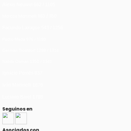
Alexis Neuwirt 662 / 1105
Marcos Martinelli 1163 / 1150
Facundo Laxague 543 / 1256
Pedro Meda 976 / 1199
Germán Trostdorf 1288 / 1314
Nabila Osman 1350 / 1341
Ignacio Pomés 837
Iván Martinelli 1676
Luciano Barel 1788
Seguinos en
Asociados con