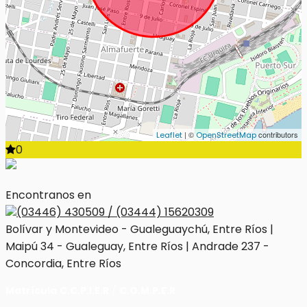
| ©
contributors
Leaflet
OpenStreetMap
0
Encontranos en
(03446) 430509 / (03444) 15620309
Bolívar y Montevideo - Gualeguaychú, Entre Ríos |
Maipú 34 - Gualeguay, Entre Ríos | Andrade 237 -
Concordia, Entre Ríos
Matrícula
C.C.P.I.E.R
/
C.O.M.P.E.R