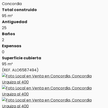
Concordia
Total construido
95 m²
Antiguedad
25
Baños
2
Expensas
0
Superficie cubierta
95 m²
(REF. ALO6587494)