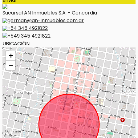
Enviar
Sucursal AN Inmuebles S.A. - Concordia
german@an-inmuebles.com.ar
+54 345 4921822
+549 345 4921822
UBICACIÓN
+
−