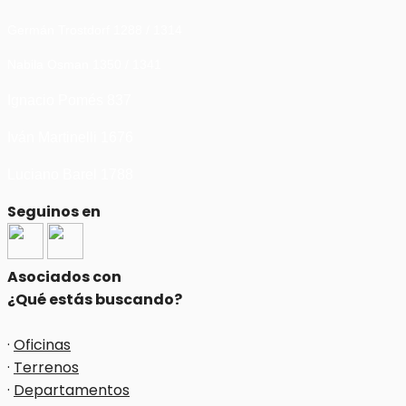
Germán Trostdorf 1288 / 1314
Nabila Osman 1350 / 1341
Ignacio Pomés 837
Iván Martinelli 1676
Luciano Barel 1788
Seguinos en
Asociados con
¿Qué estás buscando?
·
Oficinas
·
Terrenos
·
Departamentos