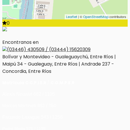
| ©
contributors
Leaflet
OpenStreetMap
0
Encontranos en
(03446) 430509 / (03444) 15620309
Bolívar y Montevideo - Gualeguaychú, Entre Ríos |
Maipú 34 - Gualeguay, Entre Ríos | Andrade 237 -
Concordia, Entre Ríos
Matrícula
C.C.P.I.E.R
/
C.O.M.P.E.R
Alexis Neuwirt 662 / 1105
Marcos Martinelli 1163 / 1150
Facundo Laxague 543 / 1256
Pedro Meda 976 / 1199