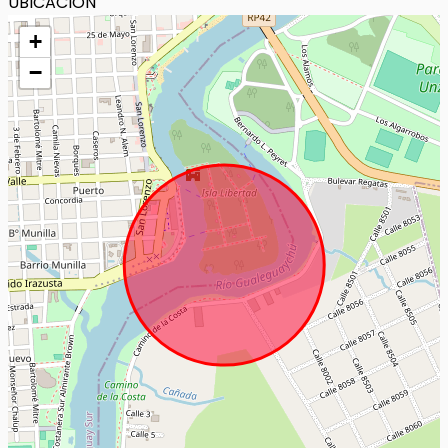
UBICACIÓN
+
−