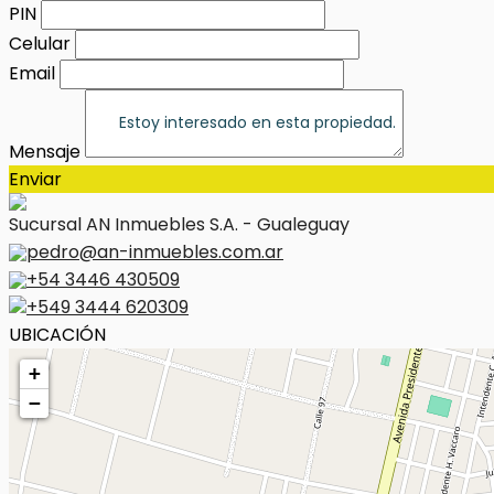
PIN
Celular
Email
Mensaje
Enviar
Sucursal AN Inmuebles S.A. - Gualeguay
pedro@an-inmuebles.com.ar
+54 3446 430509
+549 3444 620309
UBICACIÓN
+
−