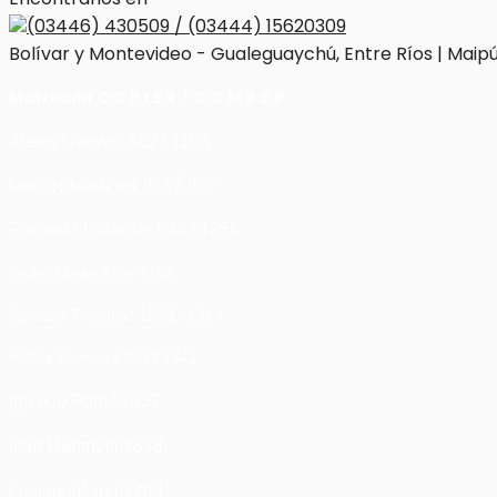
(03446) 430509 / (03444) 15620309
Bolívar y Montevideo - Gualeguaychú, Entre Ríos | Maipú
Matrícula
C.C.P.I.E.R
/
C.O.M.P.E.R
Alexis Neuwirt 662 / 1105
Marcos Martinelli 1163 / 1150
Facundo Laxague 543 / 1256
Pedro Meda 976 / 1199
Germán Trostdorf 1288 / 1314
Nabila Osman 1350 / 1341
Ignacio Pomés 837
Iván Martinelli 1676
Luciano Barel 1788