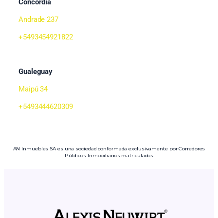
Concordia
Andrade 237
+5493454921822
Gualeguay
Maipú 34
+5493444620309
AN Inmuebles SA es una sociedad conformada exclusivamente por Corredores
Públicos Inmobiliarios matriculados