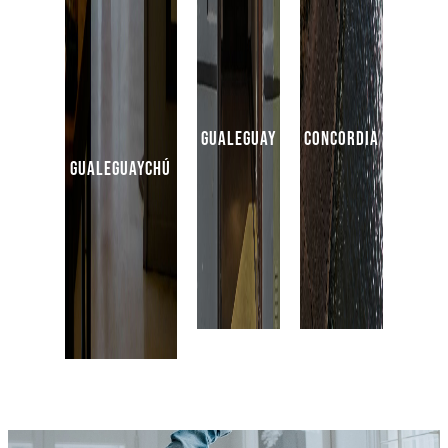
gualeguay
concordia
gualeguaychú