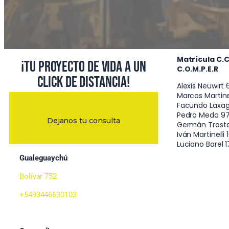
Matrícula C.C.P
¡Tu proyecto de vida a un
C.O.M.P.E.R
click de distancia!
Alexis Neuwirt 
Marcos Martinell
Facundo Laxag
Pedro Meda 976
Dejanos tu consulta
Germán Trostdo
Iván Martinelli
Luciano Barel 
Gualeguaychú
Bolívar 752
+5493446630103