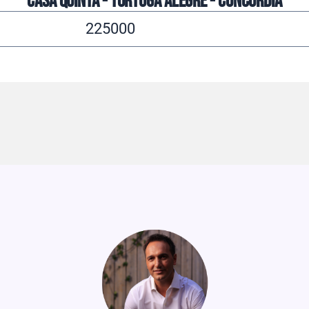
Casa Quinta - Tortuga Alegre - Concordia
225000