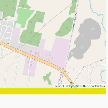
| ©
contributors
Leaflet
OpenStreetMap