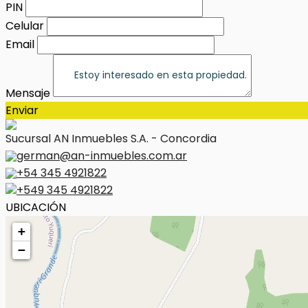
PIN
Celular
Email
Mensaje
Enviar
Sucursal AN Inmuebles S.A. - Concordia
german@an-inmuebles.com.ar
+54 345 4921822
+549 345 4921822
UBICACIÓN
+
−