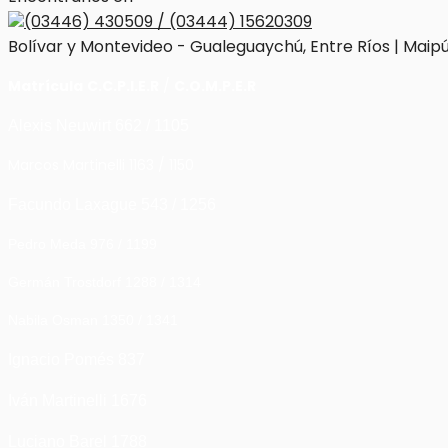
(03446) 430509 / (03444) 15620309
Bolívar y Montevideo - Gualeguaychú, Entre Ríos | Maipú
Matrícula
C.C.P.I.E.R
/
C.O.M.P.E.R
Alexis Neuwirt 662 / 1105
Marcos Martinelli 1163 / 1150
Facundo Laxague 543 / 1256
Pedro Meda 976 / 1199
Germán Trostdorf 1288 / 1314
Nabila Osman 1350 / 1341
Ignacio Pomés 837
Iván Martinelli 1676
Luciano Barel 1788