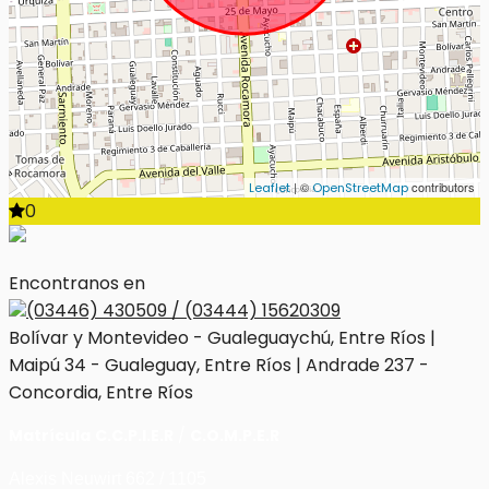
| ©
contributors
Leaflet
OpenStreetMap
0
Encontranos en
(03446) 430509 / (03444) 15620309
Bolívar y Montevideo - Gualeguaychú, Entre Ríos |
Maipú 34 - Gualeguay, Entre Ríos | Andrade 237 -
Concordia, Entre Ríos
Matrícula
C.C.P.I.E.R
/
C.O.M.P.E.R
Alexis Neuwirt 662 / 1105