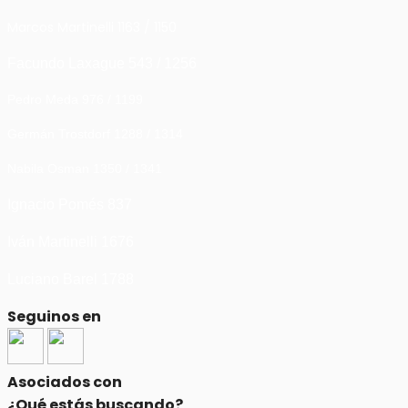
Marcos Martinelli 1163 / 1150
Facundo Laxague 543 / 1256
Pedro Meda 976 / 1199
Germán Trostdorf 1288 / 1314
Nabila Osman 1350 / 1341
Ignacio Pomés 837
Iván Martinelli 1676
Luciano Barel 1788
Seguinos en
Asociados con
¿Qué estás buscando?