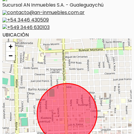
Sucursal AN Inmuebles S.A. - Gualeguaychú
contacto@an-inmuebles.com.ar
+54 3446 430509
+549 3446 630103
UBICACIÓN
+
−