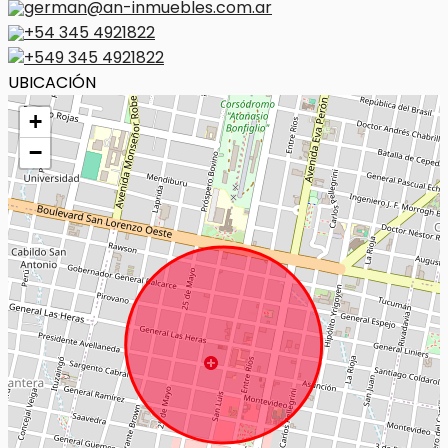
german@an-inmuebles.com.ar
+54 345 4921822
+549 345 4921822
UBICACIÓN
+
−