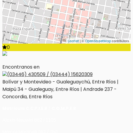
| ©
contributors
Leaflet
OpenStreetMap
0
Encontranos en
(03446) 430509 / (03444) 15620309
Bolívar y Montevideo - Gualeguaychú, Entre Ríos |
Maipú 34 - Gualeguay, Entre Ríos | Andrade 237 -
Concordia, Entre Ríos
Matrícula
C.C.P.I.E.R
/
C.O.M.P.E.R
Alexis Neuwirt 662 / 1105
Marcos Martinelli 1163 / 1150