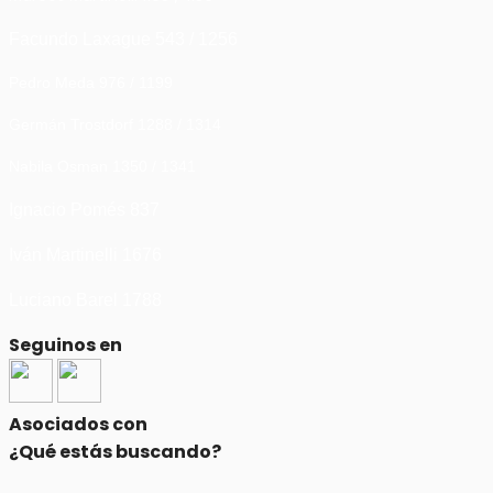
Facundo Laxague 543 / 1256
Pedro Meda 976 / 1199
Germán Trostdorf 1288 / 1314
Nabila Osman 1350 / 1341
Ignacio Pomés 837
Iván Martinelli 1676
Luciano Barel 1788
Seguinos en
Asociados con
¿Qué estás buscando?