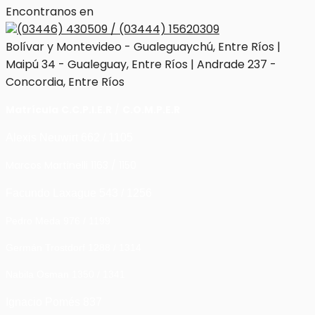
Encontranos en
(03446) 430509 / (03444) 15620309
Bolívar y Montevideo - Gualeguaychú, Entre Ríos |
Maipú 34 - Gualeguay, Entre Ríos | Andrade 237 -
Concordia, Entre Ríos
Matrícula
C.C.P.I.E.R
/
C.O.M.P.E.R
Alexis Neuwirt 662 / 1105
Marcos Martinelli 1163 / 1150
Facundo Laxague 543 / 1256
Pedro Meda 976 / 1199
Germán Trostdorf 1288 / 1314
Nabila Osman 1350 / 1341
Ignacio Pomés 837