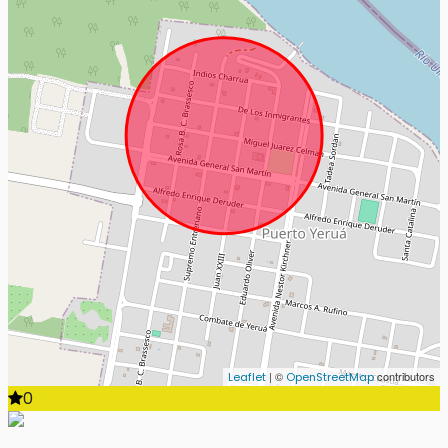
| ©
contributors
Leaflet
OpenStreetMap
0