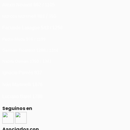
Alexis Neuwirt 662 / 1105
Marcos Martinelli 1163 / 1150
Facundo Laxague 543 / 1256
Pedro Meda 976 / 1199
Germán Trostdorf 1288 / 1314
Nabila Osman 1350 / 1341
Ignacio Pomés 837
Iván Martinelli 1676
Luciano Barel 1788
Seguinos en
Asociados con