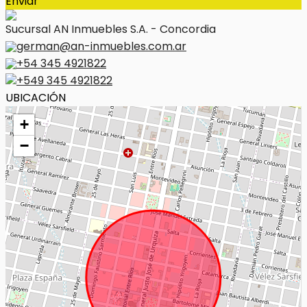
Enviar
Sucursal AN Inmuebles S.A. - Concordia
german@an-inmuebles.com.ar
+54 345 4921822
+549 345 4921822
UBICACIÓN
+
−