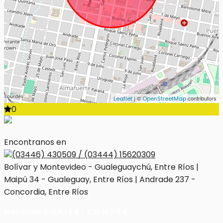
| ©
contributors
Leaflet
OpenStreetMap
0
Encontranos en
(03446) 430509 / (03444) 15620309
Bolívar y Montevideo - Gualeguaychú, Entre Ríos |
Maipú 34 - Gualeguay, Entre Ríos | Andrade 237 -
Concordia, Entre Ríos
Matrícula
C.C.P.I.E.R
/
C.O.M.P.E.R