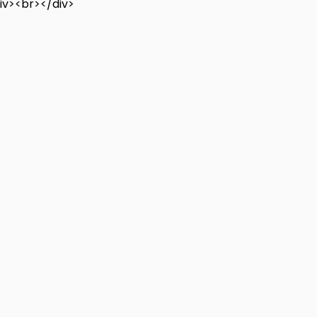
iv><br></div>