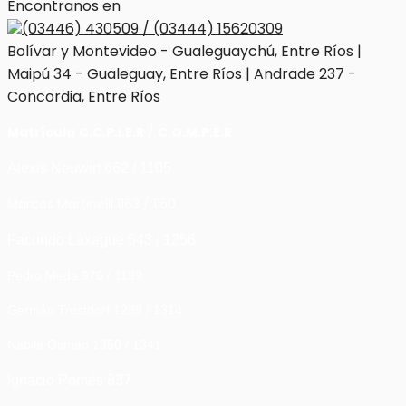
Encontranos en
(03446) 430509 / (03444) 15620309
Bolívar y Montevideo - Gualeguaychú, Entre Ríos |
Maipú 34 - Gualeguay, Entre Ríos | Andrade 237 -
Concordia, Entre Ríos
Matrícula
C.C.P.I.E.R
/
C.O.M.P.E.R
Alexis Neuwirt 662 / 1105
Marcos Martinelli 1163 / 1150
Facundo Laxague 543 / 1256
Pedro Meda 976 / 1199
Germán Trostdorf 1288 / 1314
Nabila Osman 1350 / 1341
Ignacio Pomés 837